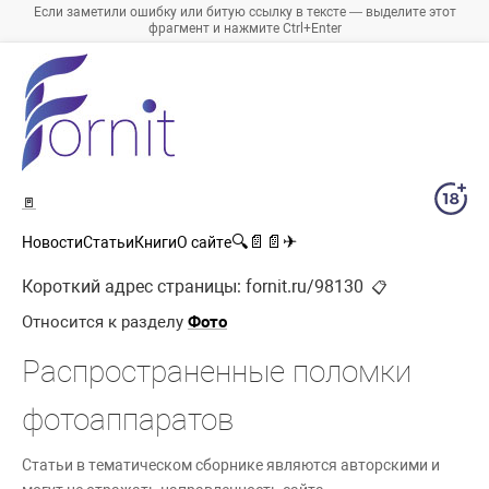
Если заметили ошибку или битую ссылку в тексте — выделите этот
фрагмент и нажмите Ctrl+Enter
🚪
🔍
📄
📄
✈
Новости
Статьи
Книги
О сайте
Короткий адрес страницы:
fornit.ru/98130
📋
Относится к разделу
Фото
Распространенные поломки
фотоаппаратов
Статьи в тематическом сборнике являются авторскими и