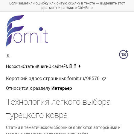
Если заметили ошибку или битую ссылку в тексте — выделите этот
фрагмент и нажмите Ctrl+Enter
🚪
🔍
📄
📄
✈
Новости
Статьи
Книги
О сайте
Короткий адрес страницы:
fornit.ru/98570
📋
Относится к разделу
Интерьер
Технология легкого выбора
турецкого ковра
Статьи в тематическом сборнике являются авторскими и