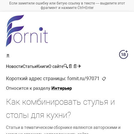
Если заметили ошибку или битую ссылку в тексте — выделите этот
фрагмент и нажмите Ctrl+Enter
🚪
🔍
📄
📄
✈
Новости
Статьи
Книги
О сайте
Короткий адрес страницы:
fornit.ru/97071
📋
Относится к разделу
Интерьер
Как комбинировать стулья и
столы для кухни?
Статьи в тематическом сборнике являются авторскими и