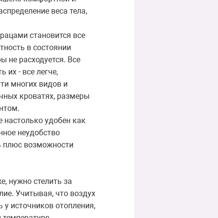
спределение веса тела,
рацами становится все
тность в состоянии
ы не расходуется. Все
их - все легче,
ати многих видов и
ычных кроватях, размеры
нтом.
е настолько удобен как
нное неудобство
ть плюс возможности
, нужно стелить за
ие. Учитывая, что воздух
 у источников отопления,
 температуре,