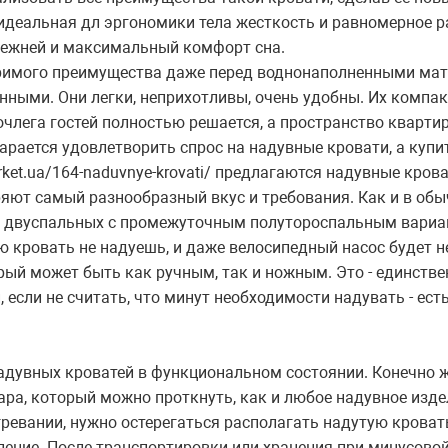
идеальная дл эргономики тела жесткость и равномерное ра
лежней и максимальный комфорт сна.
оримого преимущества даже перед воднонаполненными мат
ными. Они легки, неприхотливы, очень удобны. Их компак
очлега гостей полностью решается, а пространство квартир
ается удовлетворить спрос на надувные кровати, а купить 
arket.ua/164-naduvnye-krovati/ предлагаются надувные кров
ряют самый разнообразный вкус и требования. Как и в об
о двуспальных с промежуточным полутороспальным вариа
 кровать не надуешь, и даже велосипедный насос будет н
рый может быть как ручным, так и ножным. Это - единстве
 если не считать, что минут необходимости надувать - ес
адувных кроватей в функциональном состоянии. Конечно же
ра, который можно проткнуть, как и любое надувное издел
ревании, нужно остерегаться располагать надутую кровать
ение. После транспортировки или хранения при минусовой