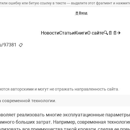
тили ошибку или битую ссылку в тексте — выделите этот фрагмент и нажмите 
🚪
Вход
Новости
Статьи
Книги
О сайте
🔍
📄
📄
✈
ru/97381
📋
ются авторскими и могут не отражать направленность сайта.
а современной технологии.
зволяет реализовать многие эксплуатационные параметр
много больших затрат. Например, современная технологи
ализовать все преимущества такой кровати, сделав ее по