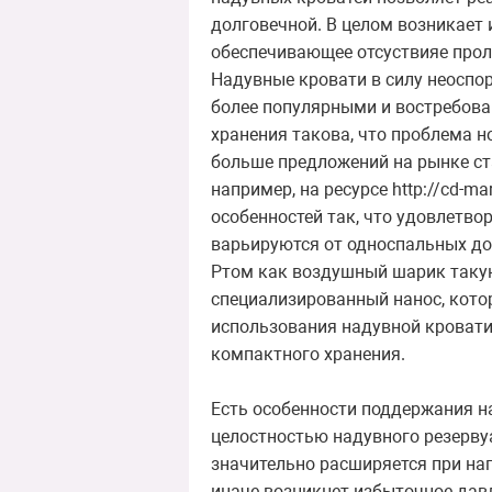
долговечной. В целом возникает 
обеспечивающее отсуствияе про
Надувные кровати в силу неосп
более популярными и востребован
хранения такова, что проблема н
больше предложений на рынке стар
например, на ресурсе http://cd-m
особенностей так, что удовлетво
варьируются от односпальных д
Ртом как воздушный шарик такую
специализированный нанос, кото
использования надувной кровати,
компактного хранения.
Есть особенности поддержания н
целостностью надувного резервуа
значительно расширяется при наг
иначе возникнет избыточное давл