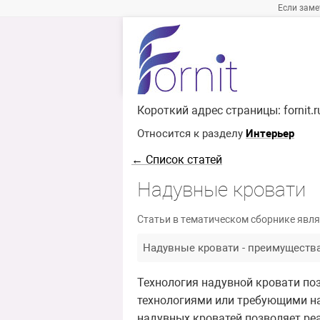
Если заме
Короткий адрес страницы:
fornit.
Относится к разделу
Интерьер
← Список статей
Надувные кровати
Статьи в тематическом сборнике явля
Надувные кровати - преимуществ
Технология надувной кровати по
технологиями или требующими на
надувных кроватей позволяет ре