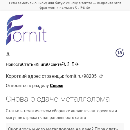
Если заметили ошибку или битую ссылку в тексте — выделите этот
фрагмент и нажмите Ctrl+Enter
🚪
🔍
📄
📄
✈
Новости
Статьи
Книги
О сайте
Короткий адрес страницы:
fornit.ru/98205
📋
Относится к разделу
Сырье
Снова о сдаче металлолома
Статьи в тематическом сборнике являются авторскими и
могут не отражать направленность сайта.
Скопилось много металлолома на даче? Пора сдать