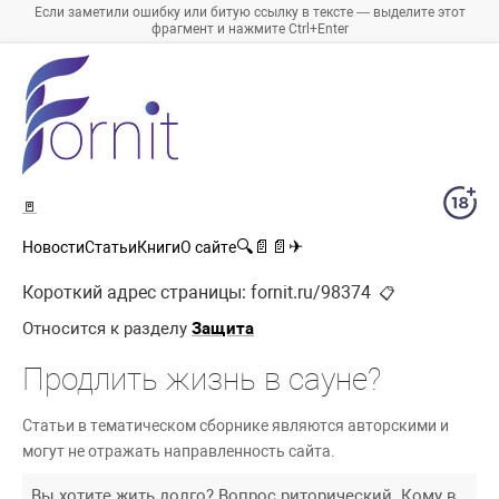
Если заметили ошибку или битую ссылку в тексте — выделите этот
фрагмент и нажмите Ctrl+Enter
🚪
🔍
📄
📄
✈
Новости
Статьи
Книги
О сайте
Короткий адрес страницы:
fornit.ru/98374
📋
Относится к разделу
Защита
Продлить жизнь в сауне?
Статьи в тематическом сборнике являются авторскими и
могут не отражать направленность сайта.
Вы хотите жить долго? Вопрос риторический. Кому в