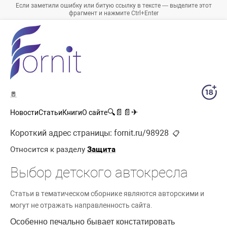
Если заметили ошибку или битую ссылку в тексте — выделите этот
фрагмент и нажмите Ctrl+Enter
🚪
🔍
📄
📄
✈
Новости
Статьи
Книги
О сайте
Короткий адрес страницы:
fornit.ru/98928
📋
Относится к разделу
Защита
Выбор детского автокресла
Статьи в тематическом сборнике являются авторскими и
могут не отражать направленность сайта.
Особенно печально бывает констатировать