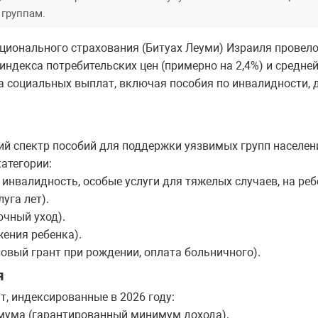
группам.
ационального страхования (Битуах Леуми) Израиля провел
 индекса потребительских цен (примерно на 2,4%) и средне
а социальных выплат, включая пособия по инвалидности, 
й спектр пособий для поддержки уязвимых групп населе
атегории:
инвалидность, особые услуги для тяжелых случаев, на реб
уга лет).
очный уход).
жения ребенка).
овый грант при рождении, оплата больничного).
я
, индексированные в 2026 году:
мума (гарантированный минимум дохода).