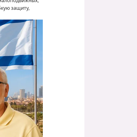
 малоподвижных,
бкую защиту,