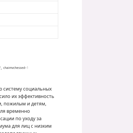
.
chaimvchessed
+1
ю систему социальных
ысило их эффективность
, пожилым и детям,
для временно
сации по уходу за
ума для лиц с низким