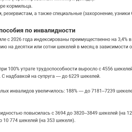
ере кормильца.
, резервистам, а также специальные (захоронение, узники 
пособия по инвалидности
ле с 2026 года индексированы преимущественно на 3,4% в
нию на десятки или сотни шекелей в месяц в зависимости о
при 100% утрате трудоспособности выросло с 4556 шекеле
. С надбавкой на супруга — до 6229 шекелей.
елых инвалидов увеличилось: 188% — до 7181–7239 шекеле
лидностью повысилась с 3694 до 3820–3849 шекелей (на 12
 10 774 шекелей (на 353 шекеля).