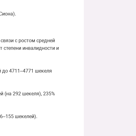
Сиона).
 связи с ростом средней
т степени инвалидности и
й до 4711–4771 шекеля
й (на 292 шекеля), 235%
6–155 шекелей).