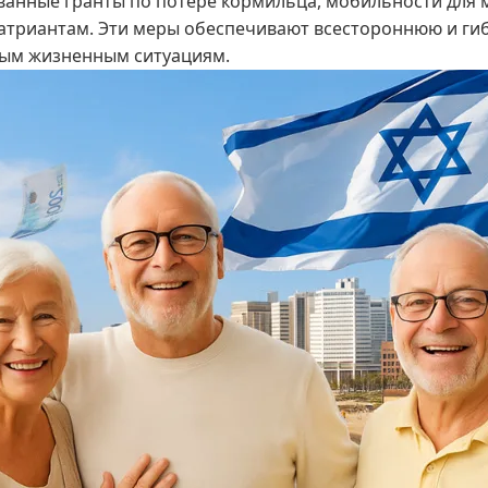
ованные гранты по потере кормильца, мобильности для
атриантам. Эти меры обеспечивают всестороннюю и ги
ным жизненным ситуациям.