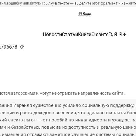
тили ошибку или битую ссылку в тексте — выделите этот фрагмент и нажмите 
🚪
Вход
Новости
Статьи
Книги
О сайте
🔍
📄
📄
✈
ru/96678
📋
ются авторскими и могут не отражать направленность сайта.
вания Израиля существенно усилило социальную поддержку,
фляции и роста доходов населения, что сделало выплаты бо
кий спектр льгот — от пособий по инвалидности и уходу за 
ми и безработных, повысив их доступность и реальную ценно
, изменения отражают заметное улучшение системы социаль