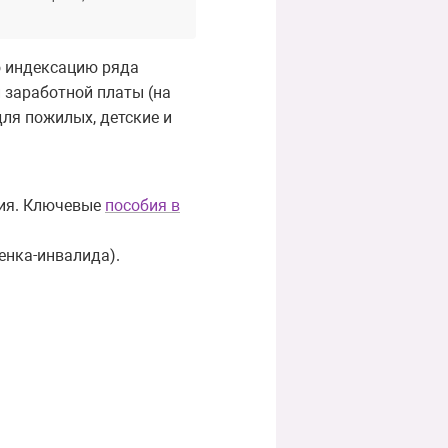
о индексацию ряда
й заработной платы (на
для пожилых, детские и
ния. Ключевые
пособия в
енка-инвалида).