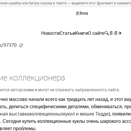
тили ошибку или битую ссылку в тексте — выделите этот фрагмент и нажмите 
🚪
Вход
Новости
Статьи
Книги
О сайте
🔍
📄
📄
✈
ru/97370
📋
ние коллекционера
ются авторскими и могут не отражать направленность сайта.
но массово начали всего как тридцать лет назад, и этот в
сать, делиться специфическими деталями, обмениваться, пр
дная
выставка
коллекционных
кукол
и мишек Тедди
), появил
ы. Сегодня
купить коллекционные куклы
очень широкого асс
авляет проблемы.