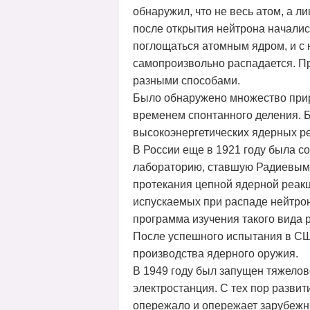
обнаружил, что не весь атом, а л
после открытия нейтрона началис
поглощаться атомным ядром, и с 
самопроизвольно распадается. Пр
разными способами.
Было обнаружено множество при
временем спонтанного деления. 
высокоэнергетических ядерных р
В России еще в 1921 году была с
лабораторию, ставшую Радиевым 
протекания цепной ядерной реак
испускаемых при распаде нейтрон
программа изучения такого вида 
После успешного испытания в СШ
производства ядерного оружия.
В 1949 году был запущен тяжелов
электростанция. С тех пор разви
опережало и опережает зарубежны