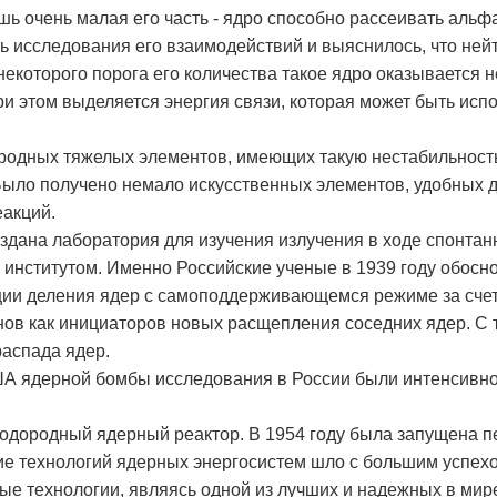
ишь очень малая его часть - ядро способно рассеивать альфа
ь исследования его взаимодействий и выяснилось, что ней
некоторого порога его количества такое ядро оказывается 
и этом выделяется энергия связи, которая может быть ис
родных тяжелых элементов, имеющих такую нестабильност
Было получено немало искусственных элементов, удобных д
еакций.
оздана лаборатория для изучения излучения в ходе спонтан
институтом. Именно Российские ученые в 1939 году обосн
ции деления ядер с самоподдерживающемся режиме за счет
ов как инициаторов новых расщепления соседних ядер. С 
распада ядер.
А ядерной бомбы исследования в России были интенсивн
одородный ядерный реактор. В 1954 году была запущена п
тие технологий ядерных энергосистем шло с большим успехо
е технологии, являясь одной из лучших и надежных в мир