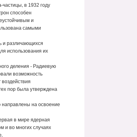
-частицы, в 1932 году
трон способен
неустойчивым и
пользована самыми
ь и различающихся
ля использования их
ного деления - Радиевую
овали возможность
 воздействия
тех пор была утверждена
о направлены на освоение
ервая в мире ядерная
м и во многих случаях
е.