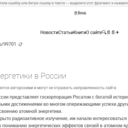
тили ошибку или битую ссылку в тексте — выделите этот фрагмент и нажмите 
🚪
Вход
Новости
Статьи
Книги
О сайте
🔍
📄
📄
✈
ru/99701
📋
ергетики в России
ются авторскими и могут не отражать направленность сайта.
ссии представляет госкорпорация Росатом с богатой истор
редовыми достижениями во многом опережающими успехи друг
своению атомной энергетики.
ткрыто радиоактивное излучение, им начали интересоваться
к пониманию энергетических эффектов связей в атомном я