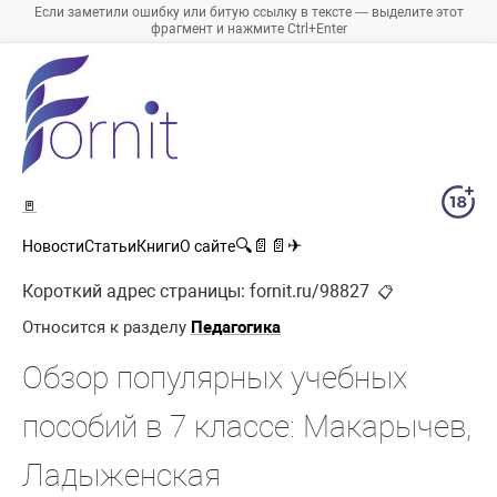
Если заметили ошибку или битую ссылку в тексте — выделите этот
фрагмент и нажмите Ctrl+Enter
🚪
🔍
📄
📄
✈
Новости
Статьи
Книги
О сайте
Короткий адрес страницы:
fornit.ru/98827
📋
Относится к разделу
Педагогика
Обзор популярных учебных
пособий в 7 классе: Макарычев,
Ладыженская