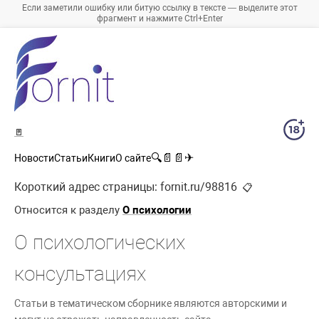
Если заметили ошибку или битую ссылку в тексте — выделите этот
фрагмент и нажмите Ctrl+Enter
🚪
🔍
📄
📄
✈
Новости
Статьи
Книги
О сайте
Короткий адрес страницы:
fornit.ru/98816
📋
Относится к разделу
О психологии
О психологических
консультациях
Статьи в тематическом сборнике являются авторскими и