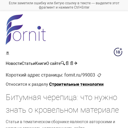
Если заметили ошибку или битую ссылку в тексте — выделите этот
фрагмент и нажмите Ctrl+Enter
🚪
🔍
📄
📄
✈
Новости
Статьи
Книги
О сайте
Короткий адрес страницы:
fornit.ru/99003
📋
Относится к разделу
Строительные технологии
Битумная черепица: что нужно
знать о кровельном материале
Статьи в тематическом сборнике являются авторскими и