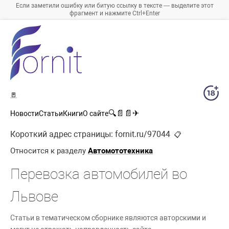
Если заметили ошибку или битую ссылку в тексте — выделите этот
фрагмент и нажмите Ctrl+Enter
🚪
🔍
📄
📄
✈
Новости
Статьи
Книги
О сайте
Короткий адрес страницы:
fornit.ru/97044
📋
Относится к разделу
Автомототехника
Перевозка автомобилей во
Львове
Статьи в тематическом сборнике являются авторскими и