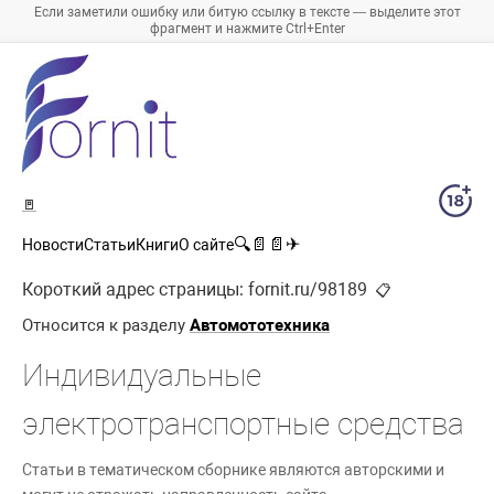
Если заметили ошибку или битую ссылку в тексте — выделите этот
фрагмент и нажмите Ctrl+Enter
🚪
🔍
📄
📄
✈
Новости
Статьи
Книги
О сайте
Короткий адрес страницы:
fornit.ru/98189
📋
Относится к разделу
Автомототехника
Индивидуальные
электротранспортные средства
Статьи в тематическом сборнике являются авторскими и