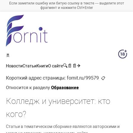
Если заметили ошибку или битую ссылку в тексте — выделите этот
фрагмент и нажмите Ctrl+Enter
🚪
🔍
📄
📄
✈
Новости
Статьи
Книги
О сайте
Короткий адрес страницы:
fornit.ru/99579
📋
Относится к разделу
Образование
Колледж и университет: кто
кого?
Статьи в тематическом сборнике являются авторскими и