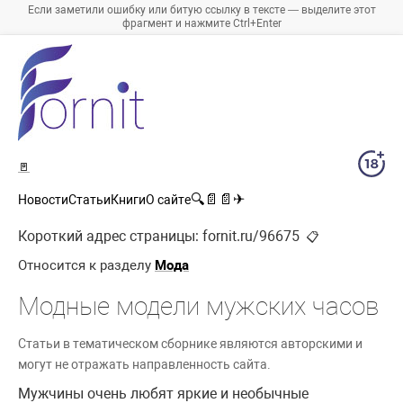
Если заметили ошибку или битую ссылку в тексте — выделите этот
фрагмент и нажмите Ctrl+Enter
🚪
🔍
📄
📄
✈
Новости
Статьи
Книги
О сайте
Короткий адрес страницы:
fornit.ru/96675
📋
Относится к разделу
Мода
Модные модели мужских часов
Статьи в тематическом сборнике являются авторскими и
могут не отражать направленность сайта.
Мужчины очень любят яркие и необычные