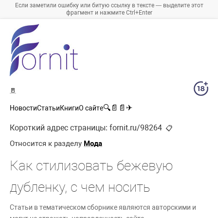
Если заметили ошибку или битую ссылку в тексте — выделите этот
фрагмент и нажмите Ctrl+Enter
🚪
🔍
📄
📄
✈
Новости
Статьи
Книги
О сайте
Короткий адрес страницы:
fornit.ru/98264
📋
Относится к разделу
Мода
Как стилизовать бежевую
дубленку, с чем носить
Статьи в тематическом сборнике являются авторскими и