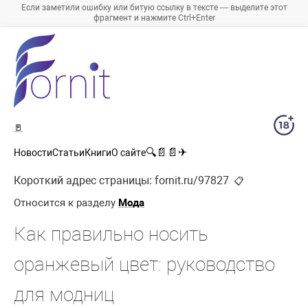
Если заметили ошибку или битую ссылку в тексте — выделите этот
фрагмент и нажмите Ctrl+Enter
🚪
🔍
📄
📄
✈
Новости
Статьи
Книги
О сайте
Короткий адрес страницы:
fornit.ru/97827
📋
Относится к разделу
Мода
Как правильно носить
оранжевый цвет: руководство
для модниц