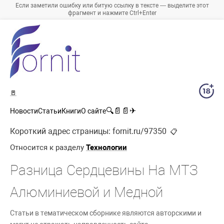
Если заметили ошибку или битую ссылку в тексте — выделите этот
фрагмент и нажмите Ctrl+Enter
🚪
🔍
📄
📄
✈
Новости
Статьи
Книги
О сайте
Короткий адрес страницы:
fornit.ru/97350
📋
Относится к разделу
Технологии
Разница Сердцевины На МТЗ
Алюминиевой и Медной
Статьи в тематическом сборнике являются авторскими и