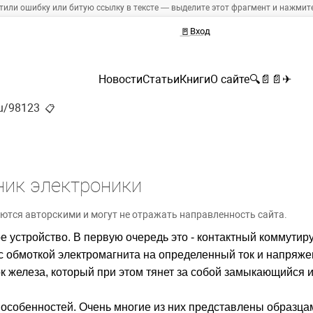
тили ошибку или битую ссылку в тексте — выделите этот фрагмент и нажмите 
🚪
Вход
Новости
Статьи
Книги
О сайте
🔍
📄
📄
✈
ru/98123
📋
ник электроники
ются авторскими и могут не отражать направленность сайта.
е устройство. В первую очередь это - контактный коммути
с обмоткой электромагнита на определенный ток и напряже
к железа, который при этом тянет за собой замыкающийся и
 особенностей. Очень многие из них представлены образцам