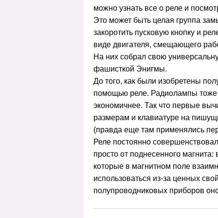
можно узнать
все о реле
и посмотр
Это может быть целая группа зам
закоротить пусковую кнопку и ре
виде двигателя, смещающего рабо
На них собрал свою универсальн
фашисткой Энигмы.
До того, как были изобретены по
помощью реле. Радиолампы тоже м
экономичнее. Так что первые выч
размерам и клавиатуре на пишущ
(правда еще там применялись пе
Реле постоянно совершенствовал
просто от поднесенного магнита: 
которые в магнитном поле взаимн
использоваться из-за ценных свой
полупроводниковых приборов оно