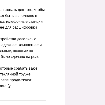
льзовать для того, чтобы
жет быть выполнено в
ись телефонные станции.
 ее для расшифровки
тройства делались с
надежнее, компактнее и
ольные, похожие по
 было сделано на реле
которые срабатывают
стеклянной трубке,
х реле продолжают
кта (у