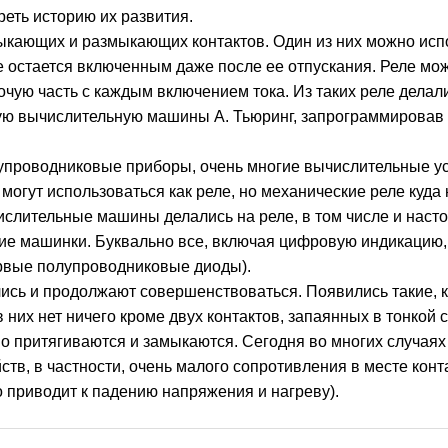
еть историю их развития.
ыкающих и размыкающих контактов. Один из них можно испо
ле остается включенным даже после ее отпускания. Реле мо
чую часть с каждым включением тока. Из таких реле делал
ую вычислительную машины А. Тьюринг, запрограммировав
лупроводниковые приборы, очень многие вычислительные ус
огут использоваться как реле, но механические реле куда 
ислительные машины делались на реле, в том числе и наст
ие машинки. Буквально все, включая цифровую индикацию,
рвые полупроводниковые диоды).
ись и продолжают совершенствоваться. Появились такие, 
в них нет ничего кроме двух контактов, запаянных в тонкой 
о притягиваются и замыкаются. Сегодня во многих случая
ств, в частности, очень малого сопротивления в месте конта
 приводит к падению напряжения и нагреву).