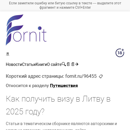
Если заметили ошибку или битую ссылку в тексте — выделите этот
фрагмент и нажмите Ctrl+Enter
🚪
🔍
📄
📄
✈
Новости
Статьи
Книги
О сайте
Короткий адрес страницы:
fornit.ru/96455
📋
Относится к разделу
Путешествия
Как получить визу в Литву в
2025 году?
Статьи в тематическом сборнике являются авторскими и