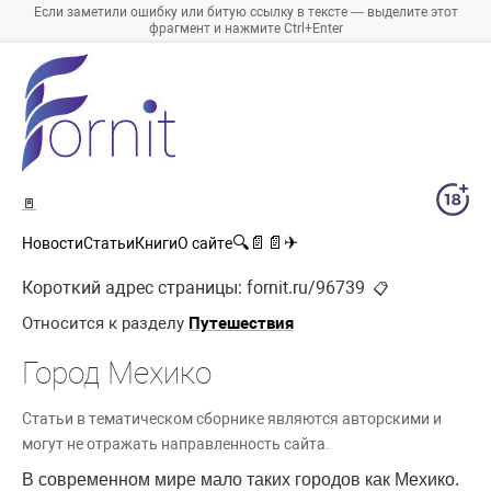
Если заметили ошибку или битую ссылку в тексте — выделите этот
фрагмент и нажмите Ctrl+Enter
🚪
🔍
📄
📄
✈
Новости
Статьи
Книги
О сайте
Короткий адрес страницы:
fornit.ru/96739
📋
Относится к разделу
Путешествия
Город Мехико
Статьи в тематическом сборнике являются авторскими и
могут не отражать направленность сайта.
В современном мире мало таких городов как Мехико.