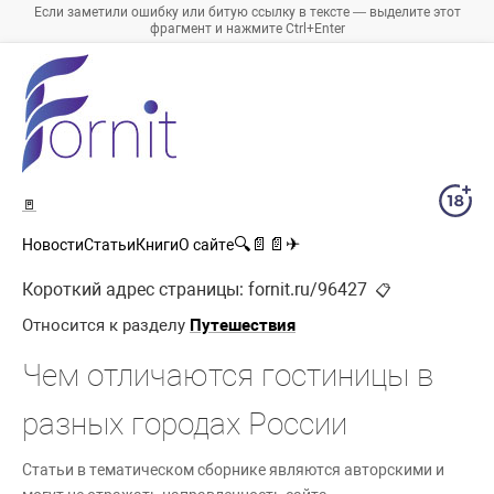
Если заметили ошибку или битую ссылку в тексте — выделите этот
фрагмент и нажмите Ctrl+Enter
🚪
🔍
📄
📄
✈
Новости
Статьи
Книги
О сайте
Короткий адрес страницы:
fornit.ru/96427
📋
Относится к разделу
Путешествия
Чем отличаются гостиницы в
разных городах России
Статьи в тематическом сборнике являются авторскими и