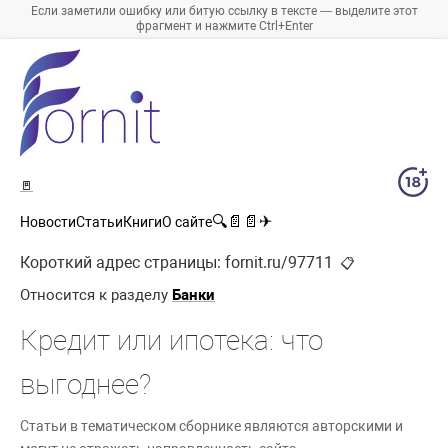
Если заметили ошибку или битую ссылку в тексте — выделите этот
фрагмент и нажмите Ctrl+Enter
🚪
🔍
📄
📄
✈
Новости
Статьи
Книги
О сайте
Короткий адрес страницы:
fornit.ru/97711
📋
Относится к разделу
Банки
Кредит или ипотека: что
выгоднее?
Статьи в тематическом сборнике являются авторскими и