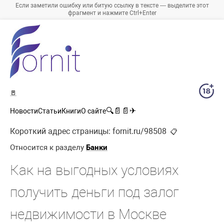
Если заметили ошибку или битую ссылку в тексте — выделите этот
фрагмент и нажмите Ctrl+Enter
🚪
🔍
📄
📄
✈
Новости
Статьи
Книги
О сайте
Короткий адрес страницы:
fornit.ru/98508
📋
Относится к разделу
Банки
Как на выгодных условиях
получить деньги под залог
недвижимости в Москве