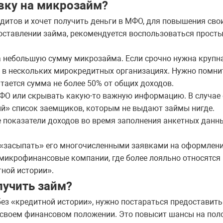
вку на микрозайм?
едитов и хочет получить деньги в МФО, для повышения сво
оставлении займа, рекомендуется воспользоваться прост
а небольшую сумму микрозайма. Если срочно нужна крупн
у в нескольких мирокредитных организациях. Нужно помни
тается сумма не более 50% от общих доходов.
ФО или скрывать какую-то важную информацию. В случае
й» список заемщиков, которым не выдают займы нигде.
показатели доходов во время заполнения анкетных данны
т «засыпать» его многочисленными заявками на оформлен
 микрофинансовые компании, где более лояльно относятся
ной истории».
лучить займ?
ез «кредитной истории», нужно постараться предоставит
своем финансовом положении. Это повысит шансы на пол