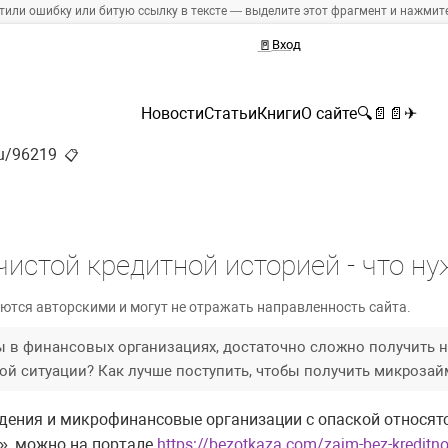
тили ошибку или битую ссылку в тексте — выделите этот фрагмент и нажмите 
🚪
Вход
Новости
Статьи
Книги
О сайте
🔍
📄
📄
✈
ru/96219
📋
чистой кредитной историей - что ну
ются авторскими и могут не отражать направленность сайта.
 в финансовых организациях, достаточно сложно получить н
ой ситуации? Как лучше поступить, чтобы получить микрозай
дения и микрофинансовые организации с опаской относятс
», можно на портале
https://bezotkaza.com/zajm-bez-kreditnoj-