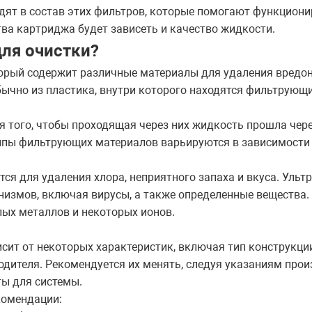
дят в состав этих фильтров, которые помогают функциони
тва картриджа будет зависеть и качество жидкости.
для очистки?
орый содержит различные материалы для удаления вредон
бычно из пластика, внутри которого находятся фильтрующ
я того, чтобы проходящая через них жидкость прошла чер
ипы фильтрующих материалов варьируются в зависимости 
ся для удаления хлора, неприятного запаха и вкуса. Уль
измов, включая вирусы, а также определенные вещества
ых металлов и некоторых ионов.
ит от некоторых характеристик, включая тип конструкции
одителя. Рекомендуется их менять, следуя указаниям прои
ы для системы.
комендации: