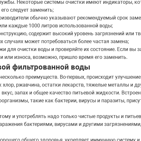
службы. Некоторые системы очистки имеют индикаторы, к
 его следует заменить;
оизводители обычно указывают рекомендуемый срок замен
или каждые 1000 литров использованной воды;
онструкцию, содержит высокий уровень загрязнений или т
их случаях может потребоваться более частая замена;
жи для очистки воды и проверяйте их состояние. Если вы 
и или износа, возможно, пришло время его заменить.
вой фильтрованной воды
несколько преимуществ. Во-первых, происходит улучшение
к хлор, ржавчина, остатки лекарств, тяжелые металлы и др
вкус, запах и общее качество питьевой жидкости. Встрое
организмы, такие как бактерии, вирусы и паразиты, прис
тому и употреблять надо только чистые продукты и питье
заражения бактериями, вирусами и другими загрязнениями
орошего общего здоровья, укрепляет иммунную систему и