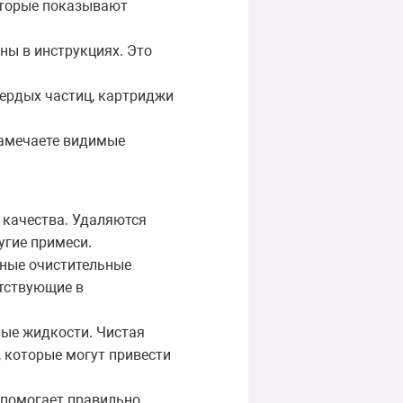
оторые показывают
ы в инструкциях. Это
вердых частиц, картриджи
замечаете видимые
 качества. Удаляются
угие примеси.
нные очистительные
утствующие в
вые жидкости. Чистая
, которые могут привести
 помогает правильно