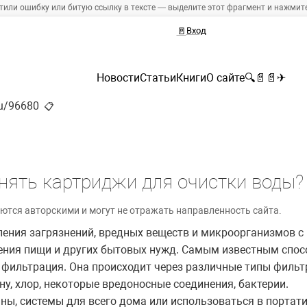
тили ошибку или битую ссылку в тексте — выделите этот фрагмент и нажмите 
🚪
Вход
Новости
Статьи
Книги
О сайте
🔍
📄
📄
✈
ru/96680
📋
нять картриджи для очистки воды?
ются авторскими и могут не отражать направленность сайта.
ления загрязнений, вредных веществ и микроорганизмов с 
ления пищи и других бытовых нужд. Самым известным спос
 фильтрация. Она происходит через различные типы фильт
ну, хлор, некоторые вредоносные соединения, бактерии.
ны, системы для всего дома или использоваться в портат