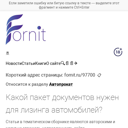
Если заметили ошибку или битую ссылку в тексте — выделите этот
фрагмент и нажмите Ctrl+Enter
🚪
🔍
📄
📄
✈
Новости
Статьи
Книги
О сайте
Короткий адрес страницы:
fornit.ru/97700
📋
Относится к разделу
Автопрокат
Какой пакет документов нужен
для лизинга автомобилей?
Статьи в тематическом сборнике являются авторскими и