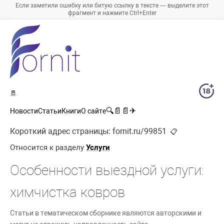
Если заметили ошибку или битую ссылку в тексте — выделите этот
фрагмент и нажмите Ctrl+Enter
🚪
🔍
📄
📄
✈
Новости
Статьи
Книги
О сайте
Короткий адрес страницы:
fornit.ru/99851
📋
Относится к разделу
Услуги
Особенности выездной услуги:
химчистка ковров
Статьи в тематическом сборнике являются авторскими и