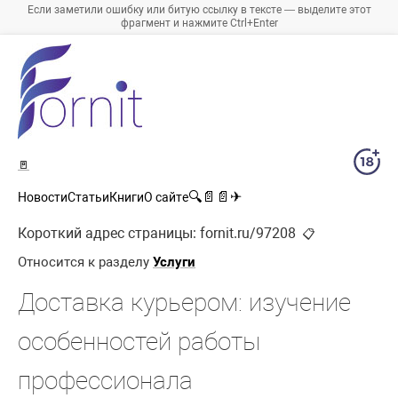
Если заметили ошибку или битую ссылку в тексте — выделите этот
фрагмент и нажмите Ctrl+Enter
🚪
🔍
📄
📄
✈
Новости
Статьи
Книги
О сайте
Короткий адрес страницы:
fornit.ru/97208
📋
Относится к разделу
Услуги
Доставка курьером: изучение
особенностей работы
профессионала