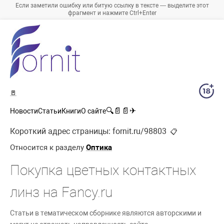
Если заметили ошибку или битую ссылку в тексте — выделите этот
фрагмент и нажмите Ctrl+Enter
🚪
🔍
📄
📄
✈
Новости
Статьи
Книги
О сайте
Короткий адрес страницы:
fornit.ru/98803
📋
Относится к разделу
Оптика
Покупка цветных контактных
линз на Fancy.ru
Статьи в тематическом сборнике являются авторскими и