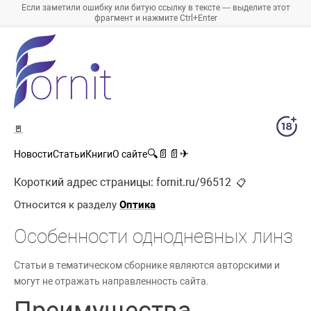
Если заметили ошибку или битую ссылку в тексте — выделите этот
фрагмент и нажмите Ctrl+Enter
🚪
🔍
📄
📄
✈
Новости
Статьи
Книги
О сайте
Короткий адрес страницы:
fornit.ru/96512
📋
Относится к разделу
Оптика
Особенности однодневных линз
Статьи в тематическом сборнике являются авторскими и
могут не отражать направленность сайта.