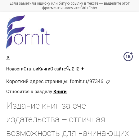
Если заметили ошибку или битую ссылку в тексте — выделите этот
фрагмент и нажмите Ctrl+Enter
🚪
🔍
📄
📄
✈
Новости
Статьи
Книги
О сайте
Короткий адрес страницы:
fornit.ru/97346
📋
Относится к разделу
Книги
Издание книг за счет
издательства – отличная
возможность для начинающих