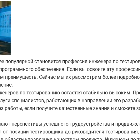
ее популярной становится профессия инженера по тестиро
программного обеспечения. Если вы освоите эту профессию
м преимуществ. Сейчас мы их рассмотрим более подробно
ение.
енеров по тестированию остается стабильно высоким. П
слуги специалистов, работающих в направлении его разраб
без работы, если получите качественные знания и сможете 
ают перспективы успешного трудоустройства и продвиже
я от позиции тестировщика до руководителя тестирования, 
 в области управления качеством продукта. Инженеры по 