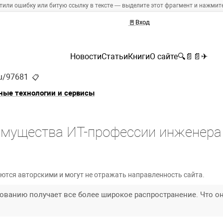
тили ошибку или битую ссылку в тексте — выделите этот фрагмент и нажмите 
🚪
Вход
Новости
Статьи
Книги
О сайте
🔍
📄
📄
✈
ru/97681
📋
ые технологии и сервисы
имущества ИТ-профессии инженера
ются авторскими и могут не отражать направленность сайта.
ованию получает все более широкое распространение. Что он