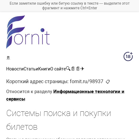
Если заметили ошибку или битую ссылку в тексте — выделите этот
фрагмент и нажмите Ctrl+Enter
🚪
🔍
📄
📄
✈
Новости
Статьи
Книги
О сайте
Короткий адрес страницы:
fornit.ru/98937
📋
Относится к разделу
Информационные технологии и
сервисы
Системы поиска и покупки
билетов