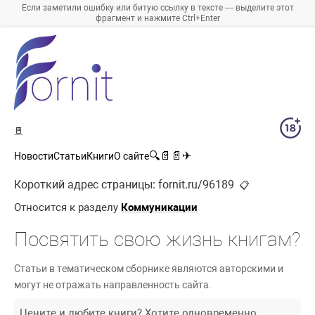
Если заметили ошибку или битую ссылку в тексте — выделите этот
фрагмент и нажмите Ctrl+Enter
🚪
🔍
📄
📄
✈
Новости
Статьи
Книги
О сайте
Короткий адрес страницы:
fornit.ru/96189
📋
Относится к разделу
Коммуникации
Посвятить свою жизнь книгам?
Статьи в тематическом сборнике являются авторскими и
могут не отражать направленность сайта.
Цените и любите книги? Хотите одновременно