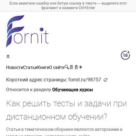
Если заметили ошибку или битую ссылку в тексте — выделите этот
фрагмент и нажмите Ctrl+Enter
🚪
🔍
📄
📄
✈
Новости
Статьи
Книги
О сайте
Короткий адрес страницы:
fornit.ru/98757
📋
Относится к разделу
Обучающие курсы
Как решить тесты и задачи при
дистанционном обучении?
Статьи в тематическом сборнике являются авторскими и