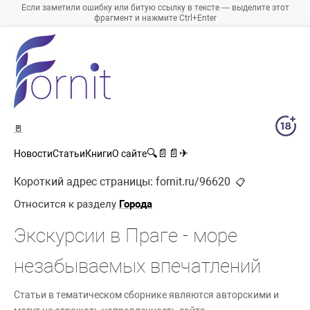
Если заметили ошибку или битую ссылку в тексте — выделите этот
фрагмент и нажмите Ctrl+Enter
🚪
🔍
📄
📄
✈
Новости
Статьи
Книги
О сайте
Короткий адрес страницы:
fornit.ru/96620
📋
Относится к разделу
Города
Экскурсии в Праге - море
незабываемых впечатлений
Статьи в тематическом сборнике являются авторскими и