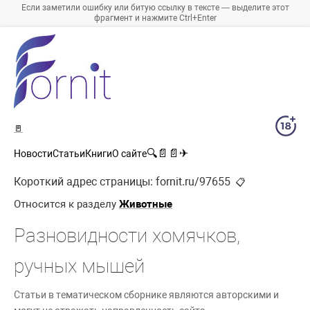
Если заметили ошибку или битую ссылку в тексте — выделите этот
фрагмент и нажмите Ctrl+Enter
🚪
🔍
📄
📄
✈
Новости
Статьи
Книги
О сайте
Короткий адрес страницы:
fornit.ru/97655
📋
Относится к разделу
Животные
Разновидности хомячков,
ручных мышей
Статьи в тематическом сборнике являются авторскими и