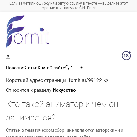
Если заметили ошибку или битую ссылку в тексте — выделите этот
фрагмент и нажмите Ctrl+Enter
🚪
🔍
📄
📄
✈
Новости
Статьи
Книги
О сайте
Короткий адрес страницы:
fornit.ru/99122
📋
Относится к разделу
Искусство
Кто такой аниматор и чем он
занимается?
Статьи в тематическом сборнике являются авторскими и