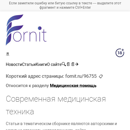
Если заметили ошибку или битую ссылку в тексте — выделите этот
фрагмент и нажмите Ctrl+Enter
🚪
🔍
📄
📄
✈
Новости
Статьи
Книги
О сайте
Короткий адрес страницы:
fornit.ru/96755
📋
Относится к разделу
Медицинская помощь
Современная медицинская
техника
Статьи в тематическом сборнике являются авторскими и