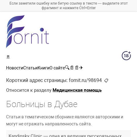
Если заметили ошибку или битую ссылку в тексте — выделите этот
фрагмент и нажмите Ctrl+Enter
🚪
🔍
📄
📄
✈
Новости
Статьи
Книги
О сайте
Короткий адрес страницы:
fornit.ru/98694
📋
Относится к разделу
Медицинская помощь
Больницы в Дубае
Статьи в тематическом сборнике являются авторскими и
могут не отражать направленность сайта.
Kandinsky Clinic — одна из ведущих русскоязычных