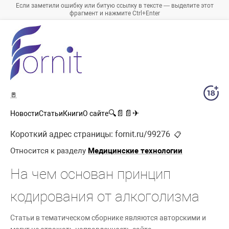
Если заметили ошибку или битую ссылку в тексте — выделите этот
фрагмент и нажмите Ctrl+Enter
🚪
🔍
📄
📄
✈
Новости
Статьи
Книги
О сайте
Короткий адрес страницы:
fornit.ru/99276
📋
Относится к разделу
Медицинские технологии
На чем основан принцип
кодирования от алкоголизма
Статьи в тематическом сборнике являются авторскими и