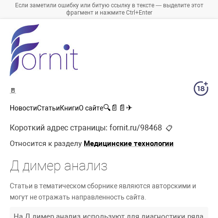
Если заметили ошибку или битую ссылку в тексте — выделите этот
фрагмент и нажмите Ctrl+Enter
🚪
🔍
📄
📄
✈
Новости
Статьи
Книги
О сайте
Короткий адрес страницы:
fornit.ru/98468
📋
Относится к разделу
Медицинские технологии
Д димер анализ
Статьи в тематическом сборнике являются авторскими и
могут не отражать направленность сайта.
На Д димер анализ используют для диагностики ряда