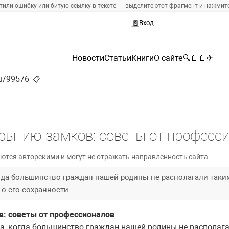
тили ошибку или битую ссылку в тексте — выделите этот фрагмент и нажмите 
🚪
Вход
Новости
Статьи
Книги
О сайте
🔍
📄
📄
✈
ru/99576
📋
рытию замков: советы от професс
ются авторскими и могут не отражать направленность сайта.
огда большинство граждан нашей родины не располагали так
о его сохранности.
: советы от профессионалов
 когда большинство граждан нашей родины не располаг