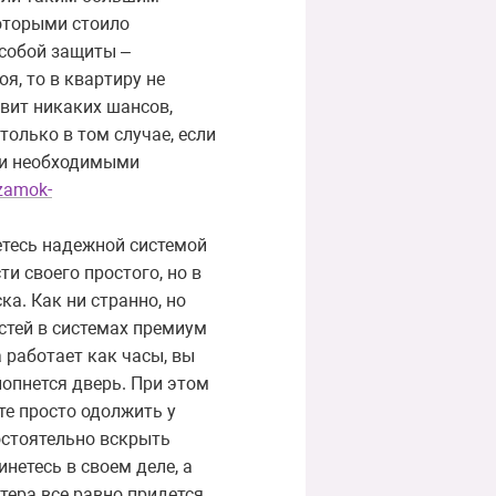
которыми стоило
особой защиты –
я, то в квартиру не
авит никаких шансов,
только в том случае, если
еми необходимыми
/zamok-
етесь надежной системой
и своего простого, но в
ка. Как ни странно, но
стей в системах премиум
 работает как часы, вы
лопнется дверь. При этом
те просто одолжить у
остоятельно вскрыть
нетесь в своем деле, а
тера все равно придется