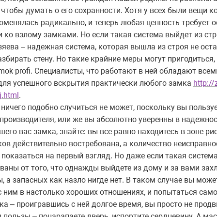
чтобы думать о его сохранности. Хотя у всех были вещи 
оменялась радикально, и теперь любая ценность требует 
 ко взлому замками. Но если такая система выйдет из стро
озяева – надежная система, которая вышла из строя не ост
збирать стену. Но такие крайние меры могут пригодиться, 
mok-profi. Специалисты, что работают в ней обладают вс
для успешного вскрытия практически любого замка
http:/
j.html
.
ичего подобно случиться не может, поскольку вы пользу
 производителя, или же вы абсолютно уверенны в надежност
его вас замка, знайте: вы все равно находитесь в зоне рис
ов действительно востребована, а количество неисправно
показаться на первый взгляд. Но даже если такая система
ваны от того, что однажды выйдете из дому и за вами зах
, а запасных как назло нигде нет. В таком случае вы може
 с ним в настолько хороших отношениях, и попытаться сам
а – проигравшись с ней долгое время, вы просто не продви
 пользы – поцарапаете дверь, испортите сердцевину. А мас