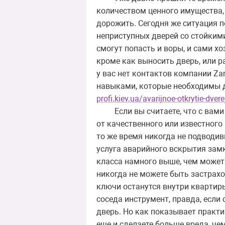
количеством ценного имущества, 
дорожить. Сегодня же ситуация п
неприступных дверей со стойкими
смогут попасть и воры, и сами х
кроме как выносить дверь, или ра
у вас нет контактов компании Za
навыками, которые необходимы 
profi.kiev.ua/avarijnoe-otkrytie-dvere
Если вы считаете, что с вами н
от качественного или известного
то же время никогда не подводивш
услуга аварийного вскрытия замк
класса намного выше, чем может 
никогда не можете быть застрахо
ключи останутся внутри квартиры
соседа инструмент, правда, если
дверь. Но как показывает практик
еще и сделаете больше вреда, чем