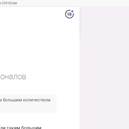
Ctrl+Enter
ионалов
им большим количеством
али таким большим