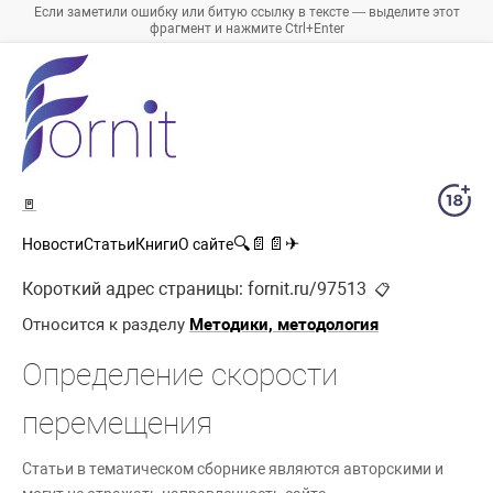
Если заметили ошибку или битую ссылку в тексте — выделите этот
фрагмент и нажмите Ctrl+Enter
🚪
🔍
📄
📄
✈
Новости
Статьи
Книги
О сайте
Короткий адрес страницы:
fornit.ru/97513
📋
Относится к разделу
Методики, методология
Определение скорости
перемещения
Статьи в тематическом сборнике являются авторскими и