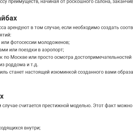
ассу преимуществ, начиная от роскошного салона, закан
айбах
а арендуют в том случае, если необходимо создать соот
ятий:
 или фотосессии молодоженов;
ами или поездки в аэропорт;
к по Москве или просто осмотра достопримечательностей 
из роддома и т.д.
иль станет настоящей изюминкой созданного вами образа
х
м случае считается престижной моделью. Этот факт можн
ходящихся внутри;