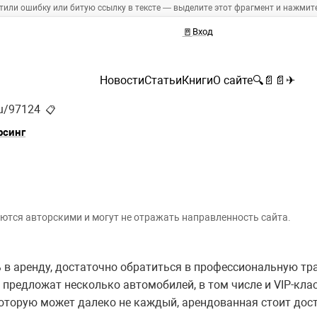
тили ошибку или битую ссылку в тексте — выделите этот фрагмент и нажмите 
🚪
Вход
Новости
Статьи
Книги
О сайте
🔍
📄
📄
✈
ru/97124
📋
рсинг
ются авторскими и могут не отражать направленность сайта.
ь в аренду, достаточно обратиться в профессиональную т
предложат несколько автомобилей, в том числе и VIP-клас
оторую может далеко не каждый, арендованная стоит дос