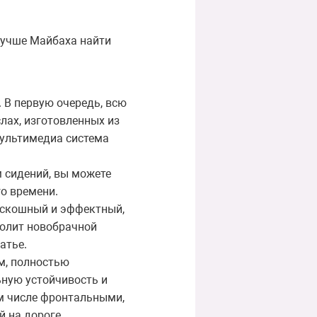
лучше Майбаха найти
 В первую очередь, всю
лах, изготовленных из
мультимедиа система
 сидений, вы можете
го времени.
оскошный и эффектный,
волит новобрачной
атье.
м, полностью
ную устойчивость и
ом числе фронтальными,
 на дороге.