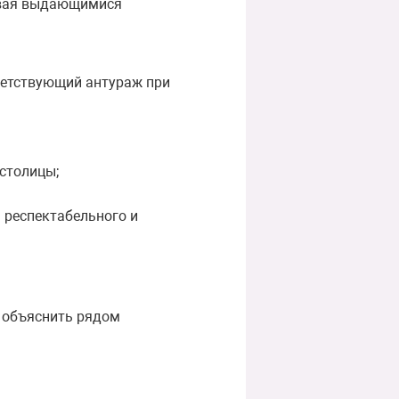
чивая выдающимися
ветствующий антураж при
столицы;
 респектабельного и
о объяснить рядом