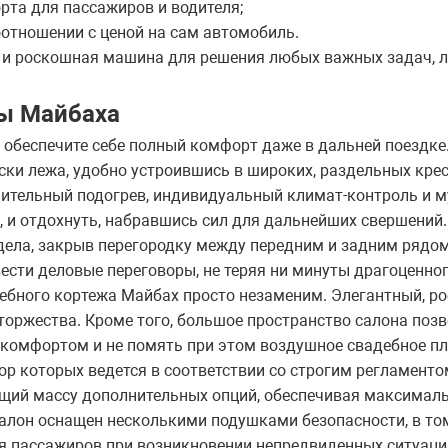
та для пассажиров и водителя;
оотношении с ценой на сам автомобиль.
 и роскошная машина для решения любых важных задач, 
ы Майбаха
 обеспечите себе полный комфорт даже в дальней поездке.
ки лежа, удобно устроившись в широких, раздельных крес
нительный подогрев, индивидуальный климат-контроль и 
, и отдохнуть, набравшись сил для дальнейших свершений.
 дела, закрыв перегородку между передним и задним рядом
ести деловые переговоры, не теряя ни минуты драгоценно
ебного кортежа Майбах просто незаменим. Элегантный, р
торжества. Кроме того, большое пространство салона поз
омфортом и не помять при этом воздушное свадебное пл
ор которых ведется в соответствии со строгим регламенто
щий массу дополнительных опций, обеспечивая максималь
 салон оснащен несколькими подушками безопасности, в т
я пассажиров при возникновении непредвиденных ситуаций