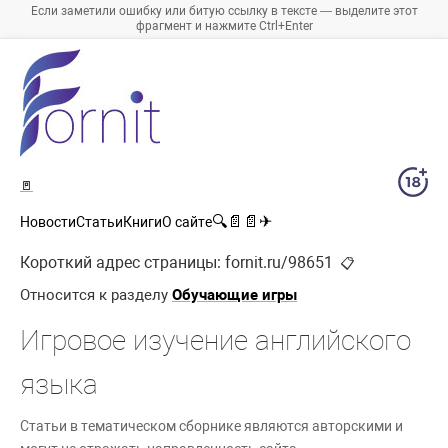
Если заметили ошибку или битую ссылку в тексте — выделите этот
фрагмент и нажмите Ctrl+Enter
🚪
🔍
📄
📄
✈
Новости
Статьи
Книги
О сайте
Короткий адрес страницы:
fornit.ru/98651
📋
Относится к разделу
Обучающие игры
Игровое изучение английского
языка
Статьи в тематическом сборнике являются авторскими и