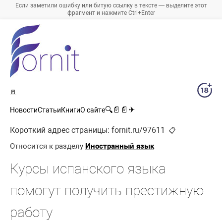
Если заметили ошибку или битую ссылку в тексте — выделите этот
фрагмент и нажмите Ctrl+Enter
🚪
🔍
📄
📄
✈
Новости
Статьи
Книги
О сайте
Короткий адрес страницы:
fornit.ru/97611
📋
Относится к разделу
Иностранный язык
Курсы испанского языка
помогут получить престижную
работу